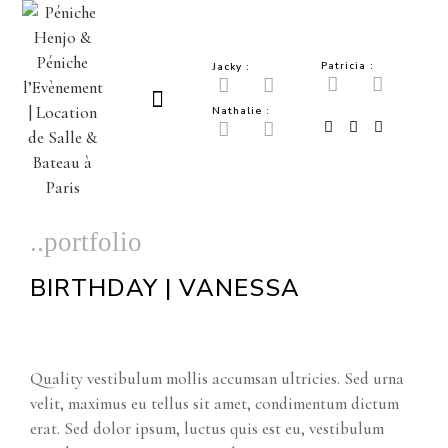
Patricia :
Jacky :
GALERIE PHOTOS
DEMANDE DE DEVIS
Nathalie :
..portfolio
BIRTHDAY | VANESSA
Quality vestibulum mollis accumsan ultricies. Sed urna
velit, maximus eu tellus sit amet, condimentum dictum
erat. Sed dolor ipsum, luctus quis est eu, vestibulum